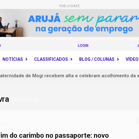
PUBLICIDADE
O
LOGIN
NOTÍCIAS
CLASSIFICADOS
BLOG / COLUNAS
VÍDEO
aternidade de Mogi recebem alta e celebram acolhimento da 
completa 20 anos com avanços na proteção às mulheres e desa
avra
 na quarta parecer sobre mudanças no Código de Trânsito
carimbo
 contra HPV obrigatória e prioriza testes moleculares para cân
 nacional para valorizar preceptores de residência médica
2/04/2026
usar de processos judiciais para atrasar cumprimento de leis
Fim do carimbo no passaporte: novo