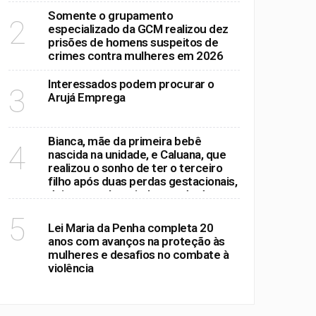
Somente o grupamento
2
especializado da GCM realizou dez
prisões de homens suspeitos de
crimes contra mulheres em 2026
Interessados podem procurar o
3
Arujá Emprega
Bianca, mãe da primeira bebê
4
nascida na unidade, e Caluana, que
realizou o sonho de ter o terceiro
filho após duas perdas gestacionais,
deixaram o hospital na tarde desta
quinta-feira (6/8)
POLÍTICA
5
Lei Maria da Penha completa 20
anos com avanços na proteção às
mulheres e desafios no combate à
violência