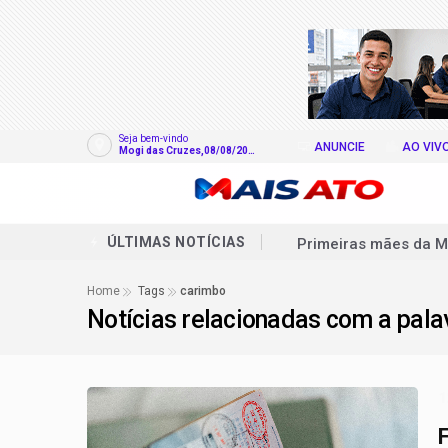
Seja bem-vindo
ANUNCIE
AO VIV
Mogi das Cruzes,08/08/202
6
Primeiras mães da M
ÚLTIMAS NOTÍCIAS
Lei Maria da Penha 
Home
Tags
carimbo
Notícias relacionadas com a pal
Comissão pode votar
Projeto torna vacina
Projeto cria política
1
Projeto pune quem ab