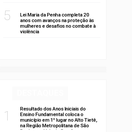
deixaram o hospital na tarde desta
quinta-feira (6/8)
POLÍTICA
5
Lei Maria da Penha completa 20
anos com avanços na proteção às
mulheres e desafios no combate à
violência
VER MAIS
DESTAQUES
Resultado dos Anos Iniciais do
1
Ensino Fundamental coloca o
município em 1º lugar no Alto Tietê,
na Região Metropolitana de São
Paulo e no Vale do Paraíba