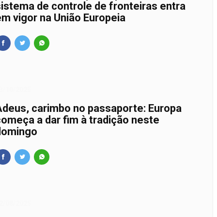
sistema de controle de fronteiras entra
a nacional de combate ao transfeminicídio
em vigor na União Europeia
nsino de Guararema é destaque no Ideb nacional
enha reforça proteção às mulheres com atuação 24 horas por
mprego abertas em Arujá: veja como concorrer
3/10/2025
Adeus, carimbo no passaporte: Europa
começa a dar fim à tradição neste
domingo
2/08/2025