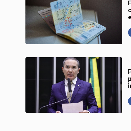
F
0
i