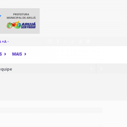
A +
A -
S
MAIS
equipe
fios no combate à violência
cer de colo do útero