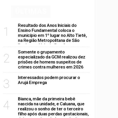
ÚLTIMAS
 dia em Suzano
Resultado dos Anos Iniciais do
1
Ensino Fundamental coloca o
município em 1º lugar no Alto Tietê,
na Região Metropolitana de São
Paulo e no Vale do Paraíba
Somente o grupamento
2
especializado da GCM realizou dez
prisões de homens suspeitos de
crimes contra mulheres em 2026
Interessados podem procurar o
3
Arujá Emprega
Bianca, mãe da primeira bebê
4
nascida na unidade, e Caluana, que
realizou o sonho de ter o terceiro
filho após duas perdas gestacionais,