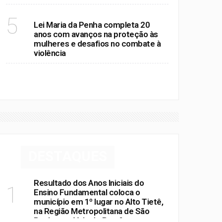
deixaram o hospital na tarde desta
quinta-feira (6/8)
POLÍTICA
5
Lei Maria da Penha completa 20
anos com avanços na proteção às
mulheres e desafios no combate à
violência
VER MAIS
DESTAQUES
Resultado dos Anos Iniciais do
1
Ensino Fundamental coloca o
município em 1º lugar no Alto Tietê,
na Região Metropolitana de São
Paulo e no Vale do Paraíba