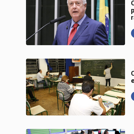
r
2
2