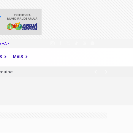
A +
A -
S
MAIS
equipe
fios no combate à violência
cer de colo do útero