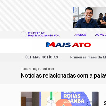
Seja bem-vindo
ANUNCIE
AO VIV
Mogi das Cruzes,08/08/202
6
Primeiras mães da M
ÚLTIMAS NOTÍCIAS
Lei Maria da Penha 
Home
Tags
publicas
Notícias relacionadas com a pal
Comissão pode votar
Projeto torna vacina
Projeto cria política
2
Projeto pune quem ab