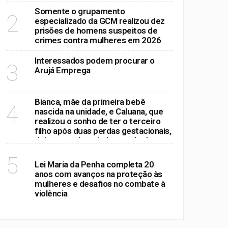
Somente o grupamento
2
especializado da GCM realizou dez
prisões de homens suspeitos de
crimes contra mulheres em 2026
Interessados podem procurar o
3
Arujá Emprega
Bianca, mãe da primeira bebê
4
nascida na unidade, e Caluana, que
realizou o sonho de ter o terceiro
filho após duas perdas gestacionais,
deixaram o hospital na tarde desta
quinta-feira (6/8)
POLÍTICA
5
Lei Maria da Penha completa 20
anos com avanços na proteção às
mulheres e desafios no combate à
violência