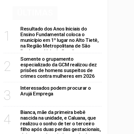
ÚLTIMAS
 dia em Suzano
Resultado dos Anos Iniciais do
1
Ensino Fundamental coloca o
município em 1º lugar no Alto Tietê,
na Região Metropolitana de São
Paulo e no Vale do Paraíba
Somente o grupamento
2
especializado da GCM realizou dez
prisões de homens suspeitos de
crimes contra mulheres em 2026
Interessados podem procurar o
3
Arujá Emprega
Bianca, mãe da primeira bebê
4
nascida na unidade, e Caluana, que
realizou o sonho de ter o terceiro
filho após duas perdas gestacionais,