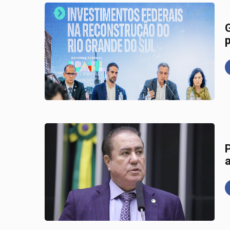
2
1
a