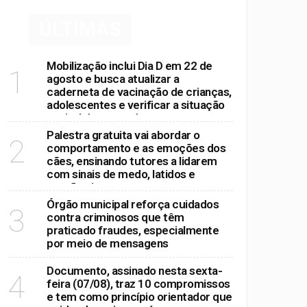
ÚLTIMAS
cia e mobilização em Mogi
Mobilização inclui Dia D em 22 de
1
agosto e busca atualizar a
arque dos Ipês
caderneta de vacinação de crianças,
adolescentes e verificar a situação
vacinal dos moradores
Palestra gratuita vai abordar o
2
comportamento e as emoções dos
cães, ensinando tutores a lidarem
com sinais de medo, latidos e
reações intensas
Órgão municipal reforça cuidados
3
contra criminosos que têm
praticado fraudes, especialmente
por meio de mensagens
Documento, assinado nesta sexta-
4
feira (07/08), traz 10 compromissos
e tem como princípio orientador que