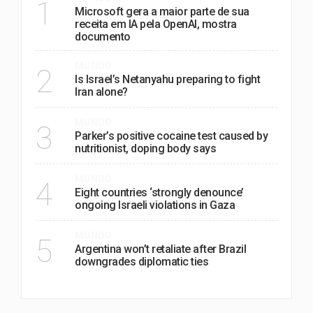
1
Microsoft gera a maior parte de sua
receita em IA pela OpenAI, mostra
documento
MUNDO
2
Is Israel’s Netanyahu preparing to fight
Iran alone?
MUNDO
3
Parker’s positive cocaine test caused by
nutritionist, doping body says
MUNDO
4
Eight countries ‘strongly denounce’
ongoing Israeli violations in Gaza
MUNDO
5
Argentina won’t retaliate after Brazil
downgrades diplomatic ties