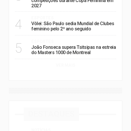
competições durante Copa Feminina em
2027
ESPORTES
4
Vôlei: São Paulo sedia Mundial de Clubes
feminino pelo 2º ano seguido
ESPORTES
5
João Fonseca supera Tsitsipas na estreia
do Masters 1000 de Montreal
VER MAIS
DESTAQUES
NOTÍCIAS