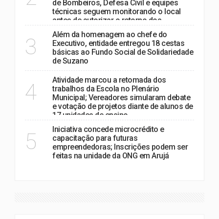
de Bombeiros, Defesa Civil e equipes
técnicas seguem monitorando o local
antes de autorizar o retorno dos
moradores.
Além da homenagem ao chefe do
3
Executivo, entidade entregou 18 cestas
básicas ao Fundo Social de Solidariedade
de Suzano
Atividade marcou a retomada dos
4
trabalhos da Escola no Plenário
Municipal; Vereadores simularam debate
e votação de projetos diante de alunos de
17 unidades de ensino
Iniciativa concede microcrédito e
5
capacitação para futuras
empreendedoras; Inscrições podem ser
feitas na unidade da ONG em Arujá