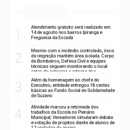
ÚLTIMAS
Atendimento gratuito será realizado em
1
14 de agosto nos bairros Ipiranga e
Freguesia da Escada
Mesmo com o incêndio controlado, risco
2
de reignição mantém área isolada. Corpo
de Bombeiros, Defesa Civil e equipes
técnicas seguem monitorando o local
antes de autorizar o retorno dos
moradores.
Além da homenagem ao chefe do
3
Executivo, entidade entregou 18 cestas
básicas ao Fundo Social de Solidariedade
de Suzano
Atividade marcou a retomada dos
4
trabalhos da Escola no Plenário
Municipal; Vereadores simularam debate
e votação de projetos diante de alunos de
17 unidades de ensino