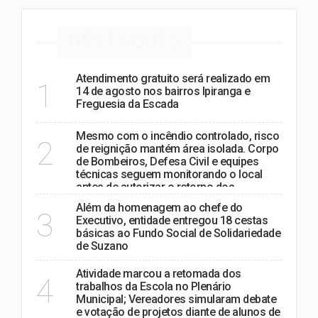
DESTAQUES
Atendimento gratuito será realizado em
1
14 de agosto nos bairros Ipiranga e
Freguesia da Escada
Mesmo com o incêndio controlado, risco
2
de reignição mantém área isolada. Corpo
de Bombeiros, Defesa Civil e equipes
técnicas seguem monitorando o local
antes de autorizar o retorno dos
moradores.
Além da homenagem ao chefe do
3
Executivo, entidade entregou 18 cestas
básicas ao Fundo Social de Solidariedade
de Suzano
Atividade marcou a retomada dos
4
trabalhos da Escola no Plenário
Municipal; Vereadores simularam debate
e votação de projetos diante de alunos de