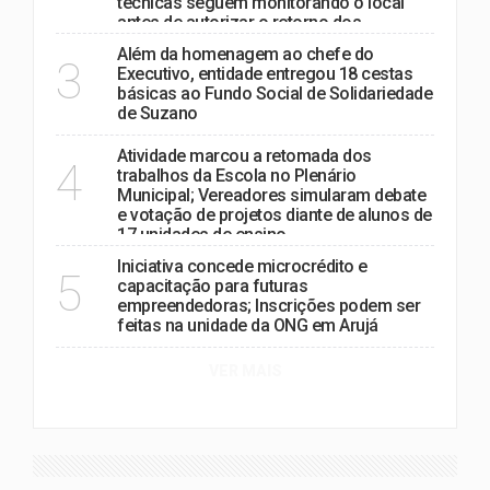
técnicas seguem monitorando o local
antes de autorizar o retorno dos
moradores.
Além da homenagem ao chefe do
3
Executivo, entidade entregou 18 cestas
básicas ao Fundo Social de Solidariedade
de Suzano
Atividade marcou a retomada dos
4
trabalhos da Escola no Plenário
Municipal; Vereadores simularam debate
e votação de projetos diante de alunos de
17 unidades de ensino
Iniciativa concede microcrédito e
5
capacitação para futuras
empreendedoras; Inscrições podem ser
feitas na unidade da ONG em Arujá
VER MAIS