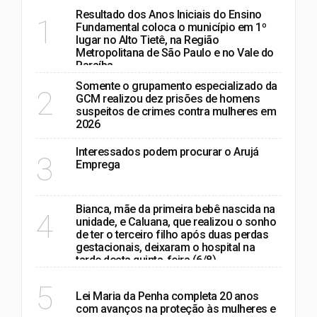
Resultado dos Anos Iniciais do Ensino
1
Fundamental coloca o município em 1º
lugar no Alto Tietê, na Região
Metropolitana de São Paulo e no Vale do
Paraíba
Somente o grupamento especializado da
2
GCM realizou dez prisões de homens
suspeitos de crimes contra mulheres em
2026
Interessados podem procurar o Arujá
3
Emprega
Bianca, mãe da primeira bebê nascida na
4
unidade, e Caluana, que realizou o sonho
de ter o terceiro filho após duas perdas
gestacionais, deixaram o hospital na
tarde desta quinta-feira (6/8)
POLÍTICA
5
Lei Maria da Penha completa 20 anos
com avanços na proteção às mulheres e