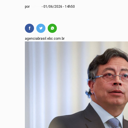
Repertório de Caetan
por
Admin
01/06/2026 - 14h50
“Guardiã do Teatro V
Prefeitura de Guara
Arujá promove 2º en
agenciabrasil.ebc.com.br