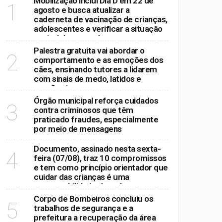
Mobilização inclui Dia D em 22 de
1
agosto e busca atualizar a
caderneta de vacinação de crianças,
cia e mobilização em Mogi
adolescentes e verificar a situação
vacinal dos moradores
Palestra gratuita vai abordar o
2
arque dos Ipês
comportamento e as emoções dos
cães, ensinando tutores a lidarem
com sinais de medo, latidos e
reações intensas
Órgão municipal reforça cuidados
3
contra criminosos que têm
praticado fraudes, especialmente
por meio de mensagens
Documento, assinado nesta sexta-
4
feira (07/08), traz 10 compromissos
e tem como princípio orientador que
cuidar das crianças é uma
responsabilidade de todos
Corpo de Bombeiros concluiu os
5
trabalhos de segurança e a
prefeitura a recuperação da área