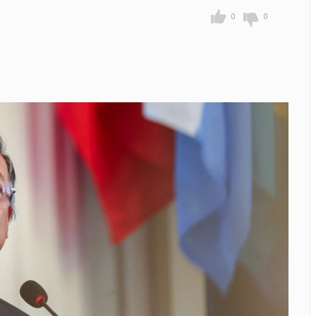
o Veloso embala show exclusivo na TV Brasil
0
0
asques”: árvore centenária vira símbolo de memória, resistên
rema realiza Campanha de Multivacinação até 1º de setembro
contro da Jornada de Conhecimento em Bem-Estar Animal no P