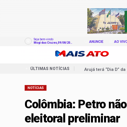
Seja bem-vindo
ANUNCIE
AO VIV
Mogi das Cruzes,09/08/202
6
Arujá terá “Dia D” d
ÚLTIMAS NOTÍCIAS
Procon de Suzano ale
NOTÍCIAS
Manifesto pela Prime
Após 50 horas, Itaqu
Colômbia: Petro não
Rádio MEC celebra o
eleitoral preliminar
Fim de semana tem p