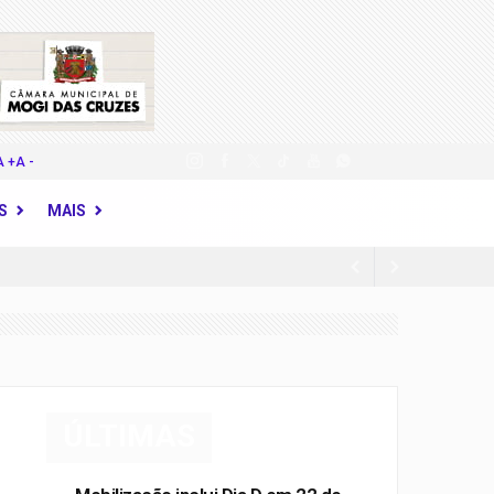
A +
A -
S
MAIS
ao empréstimo consignado
 com as crianças
incêndio em indústria química
ÚLTIMAS