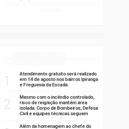
Arujá
VER MAIS
DESTAQUES
Atendimento gratuito será realizado
1
em 14 de agosto nos bairros Ipiranga
e Freguesia da Escada
Mesmo com o incêndio controlado,
2
risco de reignição mantém área
isolada. Corpo de Bombeiros, Defesa
Civil e equipes técnicas seguem
monitorando o local antes de
autorizar o retorno dos moradores.
Além da homenagem ao chefe do