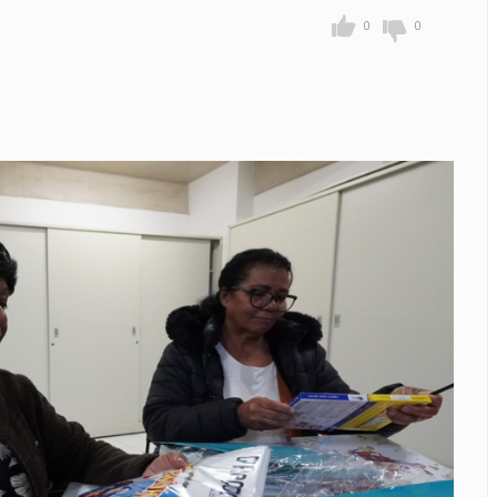
reunir somente campeões nas quartas de final
0
0
uzeiro e Grêmio vão às quartas da Copa do Brasil
ema realiza nova etapa da vacinação antirrábica de cães e ga
pedidos de retornar às casas após incêndio em empresa de I
Pedro Ishi recebe medalha ‘Jubileu de Ouro’ do presidente da L