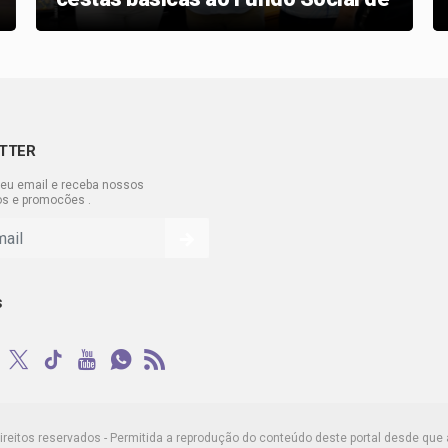
Solidariedade de Suzano
TTER
eu email e receba nossos
os e promocões .
s
ireitos reservados - Permitida a reprodução do conteúdo deste portal desde que 