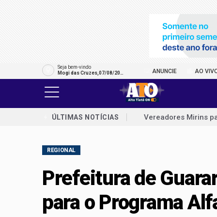
Seja bem-vindo
ANUNCIE
AO VIV
Mogi das Cruzes,07/08/202
6
Vereadores Mirins p
ÚLTIMAS NOTÍCIAS
Prefeitura de Arujá 
REGIONAL
vulnerabilidade
GCM prende suspeito
Prefeitura de Guara
Projeto Cine Eco lev
para o Programa Alf
Arujá ganha novo po