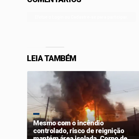
Efetue o Login ou Cadastre-se para participar.
LEIA TAMBÉM
Mesmo com o incêndio
s
controlado, risco de reignição
da
mantém área isolada. Corpo de