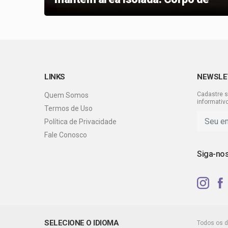
Bombeiros, Defesa Civil e equipes
técnicas seguem monitorando o
local antes de autorizar o retorno
dos moradores.
LINKS
NEWSLE
Cadastre s
Quem Somos
informativ
Termos de Uso
Política de Privacidade
Fale Conosco
Siga-no
SELECIONE O IDIOMA
Todos os d