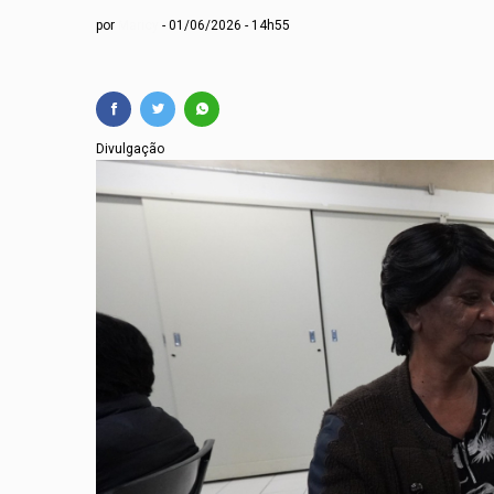
Copa do Brasil pode 
por
Maricy
01/06/2026 - 14h55
Maiores campeões, Cr
Prefeitura de Guarar
Moradores seguem im
Divulgação
Em Suzano, prefeito 