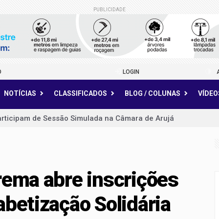
PUBLICIDADE
O
LOGIN
NOTÍCIAS
CLASSIFICADOS
BLOG / COLUNAS
VÍDEO
articipam de Sessão Simulada na Câmara de Arujá
e Gerando Falcões fortalecem parceria para ampliar geração 
 por tráfico e apreende mais de 360 porções de entorpecent
rema abre inscrições
a cinema, cultura e conscientização ambiental para escolas d
abetização Solidária
sto para emissão gratuita do Cartão TOP; atendimento já está