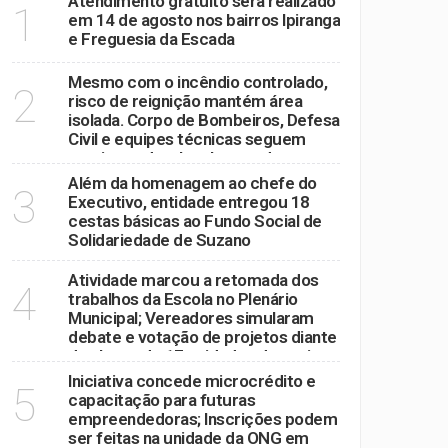
Atendimento gratuito será realizado
1
em 14 de agosto nos bairros Ipiranga
e Freguesia da Escada
Mesmo com o incêndio controlado,
tos
2
risco de reignição mantém área
taquá; área permanece interditada
isolada. Corpo de Bombeiros, Defesa
Civil e equipes técnicas seguem
iga de Futsal
monitorando o local antes de
autorizar o retorno dos moradores.
Além da homenagem ao chefe do
3
Executivo, entidade entregou 18
cestas básicas ao Fundo Social de
Solidariedade de Suzano
Atividade marcou a retomada dos
4
trabalhos da Escola no Plenário
Municipal; Vereadores simularam
debate e votação de projetos diante
de alunos de 17 unidades de ensino
Iniciativa concede microcrédito e
5
capacitação para futuras
empreendedoras; Inscrições podem
ser feitas na unidade da ONG em