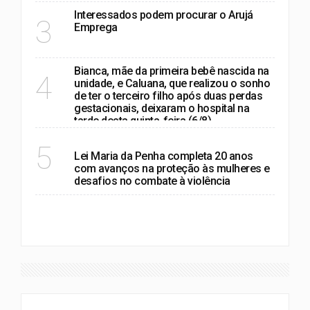
Interessados podem procurar o Arujá
3
Emprega
Bianca, mãe da primeira bebê nascida na
4
unidade, e Caluana, que realizou o sonho
de ter o terceiro filho após duas perdas
gestacionais, deixaram o hospital na
tarde desta quinta-feira (6/8)
POLÍTICA
5
Lei Maria da Penha completa 20 anos
com avanços na proteção às mulheres e
desafios no combate à violência
VER MAIS