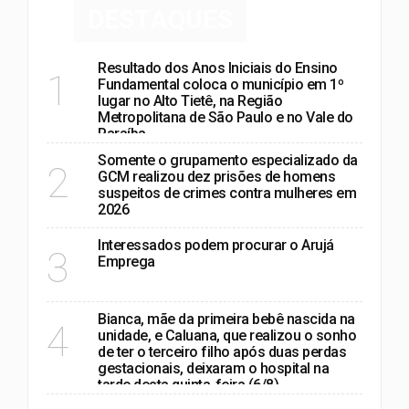
DESTAQUES
Resultado dos Anos Iniciais do Ensino
1
Fundamental coloca o município em 1º
lugar no Alto Tietê, na Região
Metropolitana de São Paulo e no Vale do
Paraíba
Somente o grupamento especializado da
2
GCM realizou dez prisões de homens
suspeitos de crimes contra mulheres em
2026
Interessados podem procurar o Arujá
3
Emprega
Bianca, mãe da primeira bebê nascida na
4
unidade, e Caluana, que realizou o sonho
de ter o terceiro filho após duas perdas
gestacionais, deixaram o hospital na
tarde desta quinta-feira (6/8)